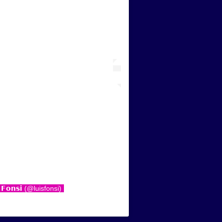
𝗙𝗼𝗻𝘀𝗶 (@luisfonsi)