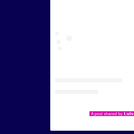
A post shared by 𝗟𝘂𝗶𝘀 