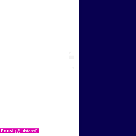
𝗙𝗼𝗻𝘀𝗶 (@luisfonsi)