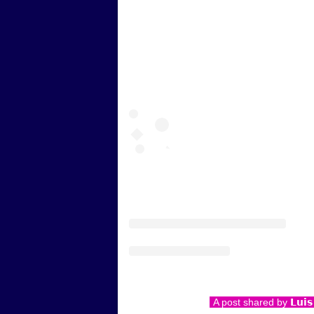
A post shared by 𝗟𝘂𝗶𝘀 