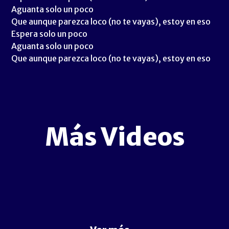
Aguanta solo un poco
Que aunque parezca loco (no te vayas), estoy en eso
Espera solo un poco
Aguanta solo un poco
Que aunque parezca loco (no te vayas), estoy en eso
Más Videos