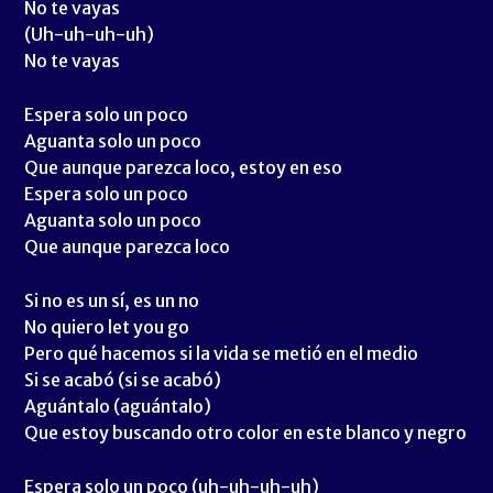
No te vayas
(Uh-uh-uh-uh)
No te vayas
Espera solo un poco
Aguanta solo un poco
Que aunque parezca loco, estoy en eso
Espera solo un poco
Aguanta solo un poco
Que aunque parezca loco
Si no es un sí, es un no
No quiero let you go
Pero qué hacemos si la vida se metió en el medio
Si se acabó (si se acabó)
Aguántalo (aguántalo)
Que estoy buscando otro color en este blanco y negro
Espera solo un poco (uh-uh-uh-uh)