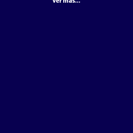
Ver más...