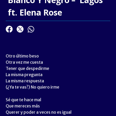
ft. Elena Rose
Otro último beso
Otra vez me cuesta
Tener que despedirme
La misma pregunta
La misma respuesta
(¿Ya te vas?) No quiero irme
Sé que te hace mal
Que mereces más
Querer y poder a veces no es igual