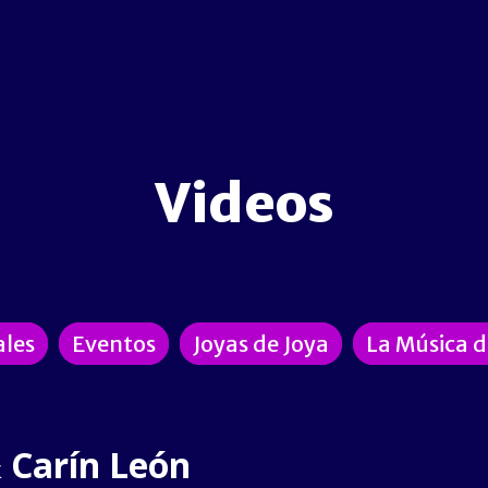
Videos
ales
Eventos
Joyas de Joya
La Música 
& Carín León