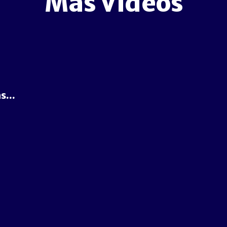
Más Videos
s...