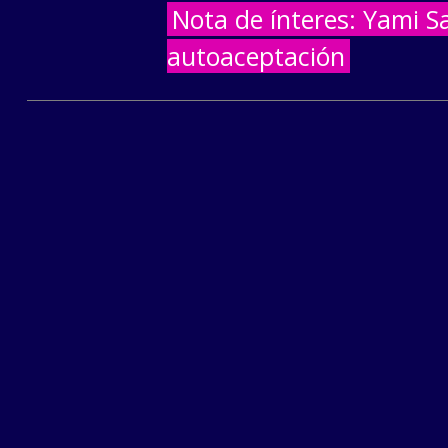
Nota de ínteres: Yami Sa
autoaceptación