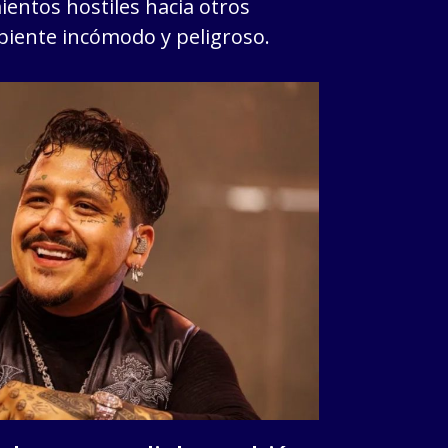
ntos hostiles hacia otros
iente incómodo y peligroso.