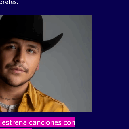
pretes.
G estrena canciones con