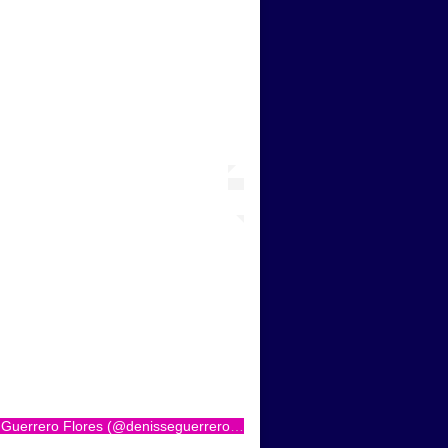
Una publicación compartida por Denisse Guerrero Flores (@denisseguerreroofficial)