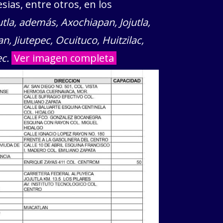
sias, entre otros, en los
la, además, Axochiapan, Jojutla,
, Jiutepec, Ocuituco, Huitzilac,
c.
Ver imagen completa