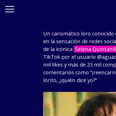
Un carismático loro conocid
en la sensación de redes soci
de la icónica
Selena Quintanill
TikTok por el usuario @aguac
mil likes y más de 23 mil com
comentarios como “¡reencarnó 
lorito, ¿quién dice yo?”