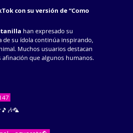
kTok con su versión de “Como
tanilla
han expresado su
 de su ídola continúa inspirando,
 animal. Muchos usuarios destacan
s afinación que algunos humanos.
147
r🎵🎶🦜