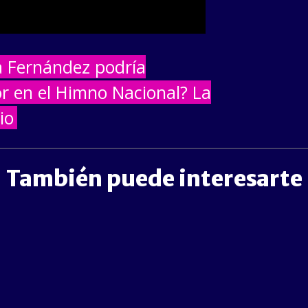
a Fernández podría
or en el Himno Nacional? La
io
También puede interesarte