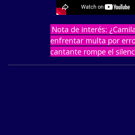
Nota de interés: ¿Camil
enfrentar multa por err
cantante rompe el silenc