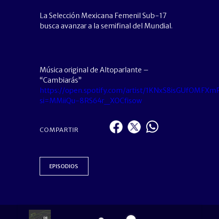
La Selección Mexicana Femenil Sub-17
busca avanzar a la semifinal del Mundial.
Música original de Altoparlante –
“Cambiarás”
https://open.spotify.com/artist/1KNxS8isGUfOMFXm
si=MMiiQu-8RS64r_XOCfisow
COMPARTIR
EPISODIOS