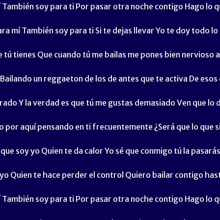
í También soy para ti Por pasar otra noche contigo Hago lo q
ara mí También soy para ti Si te dejas llevar Yo te doy todo l
e tú tienes Que cuando tú me bailas me pones bien nervioso 
ilando un reggaeton de los de antes que te activa De esos q
ado Y la verdad es que tú me gustas demasiado Ven que lo d
o por aquí pensando en ti frecuentemente ¿Será que lo que si
que soy yo Quien te da calor Yo sé que conmigo tú la pasará
yo Quien te hace perder el control Quiero bailar contigo hast
í También soy para ti Por pasar otra noche contigo Hago lo q