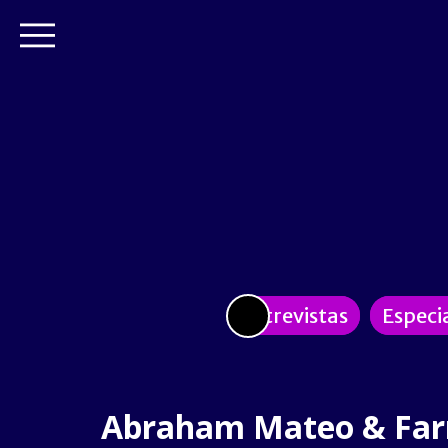
Entrevistas
Especi
Abraham Mateo & Far