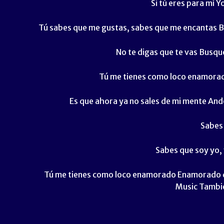
Si tú eres para mí 
Tú sabes que me gustas, sabes que me encantas Bá
No te digas que te vas Busq
Tú me tienes como loco enamorad
Es que ahora ya no sales de mi mente And
Sabes 
Sabes que soy yo, 
Tú me tienes como loco enamorado Enamorado de 
Music Tambié