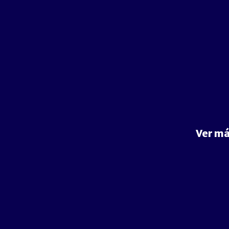
Ver má