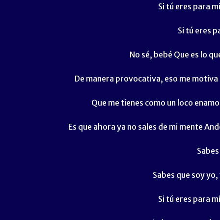
Si tú eres para m
Si tú eres p
No sé, bebé Que es lo qu
De manera provocativa, eso me motiva Ba
Que me tienes como un loco enamor
Es que ahora ya no sales de mi mente And
Sabes 
Sabes que soy yo, 
Si tú eres para m