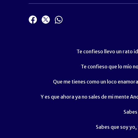
Te confieso llevo un rato 
Te confieso que lo mío n
Que me tienes como un loco enamorad
Y es que ahora ya no sales de mi mente An
Sabes 
Sabes que soy yo, 