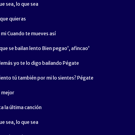
ue sea, lo que sea
o que quieras
a mi Cuando te mueves así
ue se bailan lento Bien pegao’, afincao’
emás yo te lo digo bailando Pégate
ento tú también por mi lo sientes? Pégate
s mejor
a la última canción
ue sea, lo que sea