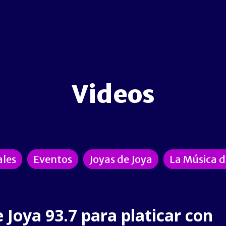
Videos
ales
Eventos
Joyas de Joya
La Música 
e Joya 93.7 para platicar con