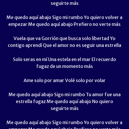
seguirte más
Me quedo aquí abajo Sigo mi rumbo Yo quiero volver a
empezar Me quedo aquí abajo Prefiero no verte más
Vuela que va Gorrión que busca solo libertad Yo
contigo aprendí Que el amor no es seguir una estrella
Solo seras en mí Una estela en el mar El recuerdo
fugaz de un momento más
Ame solo por amar Volé solo por volar
Me quedo aquí abajo Sigo mi rumbo Tu amor fue una
estrella fugaz Me quedo aquí abajo No quiero
seguirte más
Me quedo aquí abajo Sigo mi rumbo Yo quiero volver a