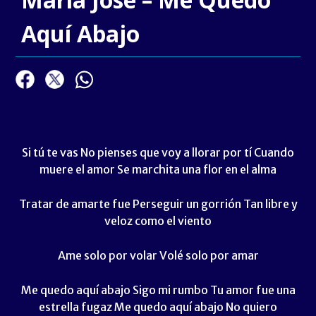
Aquí Abajo
Si tú te vas No pienses que voy a llorar por tí Cuando
muere el amor Se marchita una flor en el alma
Tratar de amarte fue Perseguir un gorrión Tan libre y
veloz como el viento
Ame solo por volar Volé solo por amar
Me quedo aquí abajo Sigo mi rumbo Tu amor fue una
estrella fugaz Me quedo aquí abajo No quiero